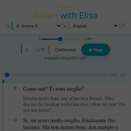
← Home
Italian
with Elisa
‹
›
🔗
S
1.0×
i
1 / 11
▶ Play
Continuous
ItalianWithElisa006.mp3
0:00
0:51
Amore 3
6
☆
S
Come stai? Ti senti meglio?
1
[Giulia meets Sara, one of her best friends. They
discuss the breakup with Giacomo.] How are you? Do
you feel better?
☆
G
Si, mi sento molto meglio. Finalmente l'ho
2
lasciato. Ma non dormo bene, non mangio e