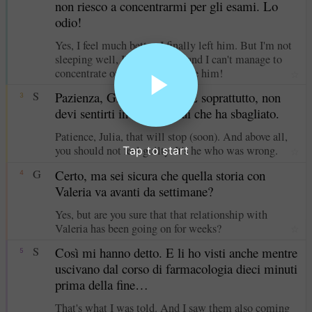
non riesco a concentrarmi per gli esami. Lo
odio!
Yes, I feel much better. I finally left him. But I'm not
sleeping well, I'm not eating and I can't manage to
concentrate on the exams. I hate him!
☆
S
Pazienza, Giulia, passerà. E soprattutto, non
3
devi sentirti in colpa. È lui che ha sbagliato.
Patience, Julia, that will stop (soon). And above all,
you should not feel guilty. It's he who was wrong.
Tap to start
☆
G
Certo, ma sei sicura che quella storia con
4
Valeria va avanti da settimane?
Yes, but are you sure that that relationship with
Valeria has been going on for weeks?
☆
S
Così mi hanno detto. E li ho visti anche mentre
5
uscivano dal corso di farmacologia dieci minuti
prima della fine…
That's what I was told. And I saw them also coming