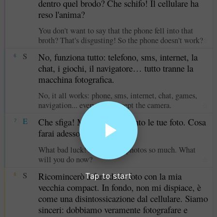
dentro quel brodo? Che schifo! Il cellulare ha
reso l'anima?
You don't want to say that the phone fell into that
broth? That's disgusting! So the phone doesn't work?
☆
S
No, funziona tutto: telefono, sms, internet, la
6
chat, i giochi, il navigatore… tutto tranne la
macchina fotografica.
No, it all works: phone, sms, internet, chat, games,
navigation... everything except the camera.
☆
E
Che sfiga! Mi piacevano tanto le tue foto. Cosa
7
farai adesso?
What bad luck! I liked your photos so much. What
will you do now?
☆
S
Ricomincerò a fare delle foto con la mia
Tap to start
8
vecchia compact. In fondo, non mi dispiace, è
come una disintossicazione dal cellulare. Siamo
sinceri: dobbiamo veramente fotografare e