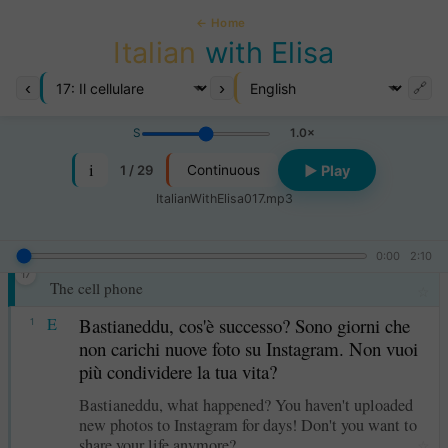
← Home
Italian
with Elisa
‹
›
🔗
S
1.0×
i
1 / 29
▶ Play
Continuous
ItalianWithElisa017.mp3
0:00
2:10
Il cellulare
17
The cell phone
☆
E
Bastianeddu, cos'è successo? Sono giorni che
1
non carichi nuove foto su Instagram. Non vuoi
più condividere la tua vita?
Bastianeddu, what happened? You haven't uploaded
new photos to Instagram for days! Don't you want to
share your life anymore?
☆