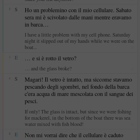
S
Ho un problemino con il mio cellulare. Sabato
2
sera mi è scivolato dalle mani mentre eravamo
in barca…
I have a little problem with my cell phone. Saturday
night it slipped out of my hands while we were on the
boat...
☆
E
… e si è rotto il vetro?
3
… and the glass broke?
☆
S
Magari! Il vetro è intatto, ma siccome stavamo
4
pescando degli sgombri, nel fondo della barca
c'era acqua di mare mescolata con il sangue dei
pesci.
If only! The glass is intact, but since we were fishing
for mackerel, in the bottom of the boat there was sea
water mixed with fish blood!
☆
E
Non mi vorrai dire che il cellulare è caduto
5