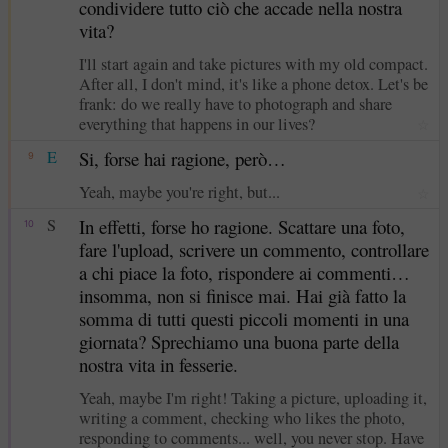
condividere tutto ciò che accade nella nostra
vita?
I'll start again and take pictures with my old compact.
After all, I don't mind, it's like a phone detox. Let's be
frank: do we really have to photograph and share
everything that happens in our lives?
☆
E
Si, forse hai ragione, però…
9
Yeah, maybe you're right, but...
☆
S
In effetti, forse ho ragione. Scattare una foto,
10
fare l'upload, scrivere un commento, controllare
a chi piace la foto, rispondere ai commenti…
insomma, non si finisce mai. Hai già fatto la
somma di tutti questi piccoli momenti in una
giornata? Sprechiamo una buona parte della
nostra vita in fesserie.
Yeah, maybe I'm right! Taking a picture, uploading it,
writing a comment, checking who likes the photo,
responding to comments... well, you never stop. Have