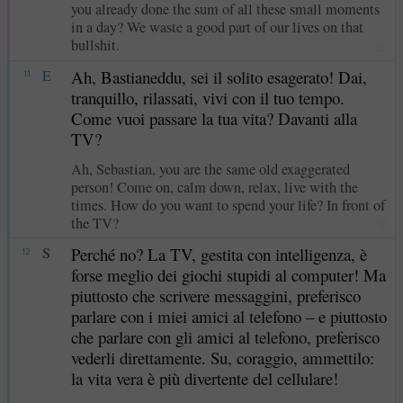
you already done the sum of all these small moments
in a day? We waste a good part of our lives on that
bullshit.
☆
E
Ah, Bastianeddu, sei il solito esagerato! Dai,
11
tranquillo, rilassati, vivi con il tuo tempo.
Come vuoi passare la tua vita? Davanti alla
TV?
Ah, Sebastian, you are the same old exaggerated
person! Come on, calm down, relax, live with the
times. How do you want to spend your life? In front of
the TV?
☆
S
Perché no? La TV, gestita con intelligenza, è
12
forse meglio dei giochi stupidi al computer! Ma
piuttosto che scrivere messaggini, preferisco
parlare con i miei amici al telefono – e piuttosto
che parlare con gli amici al telefono, preferisco
vederli direttamente. Su, coraggio, ammettilo:
la vita vera è più divertente del cellulare!