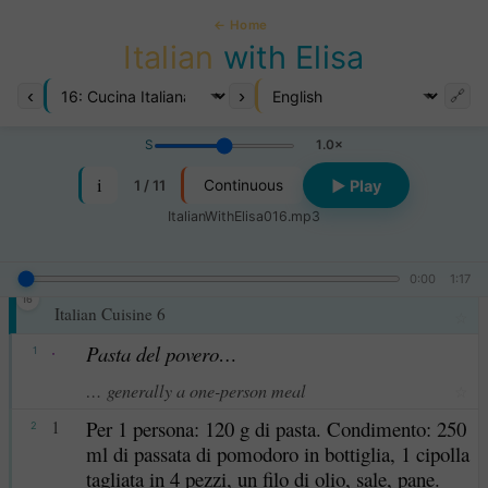
← Home
Italian
with Elisa
‹
›
🔗
S
1.0×
i
1 / 11
▶ Play
Continuous
ItalianWithElisa016.mp3
0:00
1:17
Cucina Italiana 6
16
Italian Cuisine 6
☆
·
Pasta del povero…
1
… generally a one-person meal
☆
1
Per 1 persona: 120 g di pasta. Condimento: 250
2
ml di passata di pomodoro in bottiglia, 1 cipolla
tagliata in 4 pezzi, un filo di olio, sale, pane.