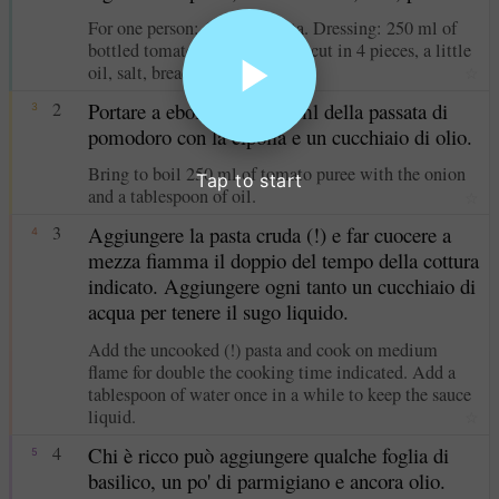
For one person: 120 g of pasta. Dressing: 250 ml of
bottled tomato sauce, 1 onion, cut in 4 pieces, a little
oil, salt, bread.
☆
2
Portare a ebollizione 250 ml della passata di
3
pomodoro con la cipolla e un cucchiaio di olio.
Bring to boil 250 ml of tomato puree with the onion
Tap to start
and a tablespoon of oil.
☆
3
Aggiungere la pasta cruda (!) e far cuocere a
4
mezza fiamma il doppio del tempo della cottura
indicato. Aggiungere ogni tanto un cucchiaio di
acqua per tenere il sugo liquido.
Add the uncooked (!) pasta and cook on medium
flame for double the cooking time indicated. Add a
tablespoon of water once in a while to keep the sauce
liquid.
☆
4
Chi è ricco può aggiungere qualche foglia di
5
basilico, un po' di parmigiano e ancora olio.