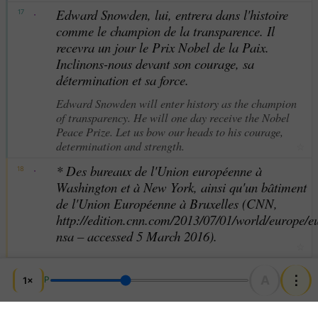
·
Edward Snowden, lui, entrera dans l'histoire
17
comme le champion de la transparence. Il
recevra un jour le Prix Nobel de la Paix.
Inclinons-nous devant son courage, sa
détermination et sa force.
Edward Snowden will enter history as the champion
of transparency. He will one day receive the Nobel
Peace Prize. Let us bow our heads to his courage,
determination and strength.
☆
·
* Des bureaux de l'Union européenne à
18
Washington et à New York, ainsi qu'un bâtiment
de l'Union Européenne à Bruxelles (CNN,
http://edition.cnn.com/2013/07/01/world/europe/e
nsa – accessed 5 March 2016).
☆
A
⋮
1×
P