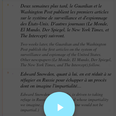
·
Deux semaines plus tard, le Guardian et le
8
Washington Post publient les premiers articles
sur le système de surveillance et d'espionnage
des États-Unis. D'autres journaux (Le Monde,
El Mundo, Der Spiegel, le New York Times, et
The Intercept) suivront.
Two weeks later, the Guardian and the Washington
Post publish the first articles on the system of
surveillance and espionage of the United States.
Other newspapers (Le Monde, El Mundo, Der Spiegel,
The New York Times, and The Intercept) follow.
☆
·
Edward Snowden, quant à lui, en est réduit à se
9
réfugier en Russie pour échapper à un procès
dont on imagine l'impartialité…
Edward Snowden, meanwhile, is driven to taking
refuge in Russia to escape a trial whose impartiality
we imagine... (…a trial we imagine would not be
impartial.)
☆