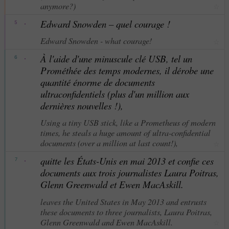
anymore?)
☆
·
Edward Snowden – quel courage !
5
Edward Snowden - what courage!
☆
·
À l'aide d'une minuscule clé USB, tel un
6
Prométhée des temps modernes, il dérobe une
quantité énorme de documents
ultraconfidentiels (plus d'un million aux
dernières nouvelles !),
Using a tiny USB stick, like a Prometheus of modern
times, he steals a huge amount of ultra-confidential
documents (over a million at last count!),
☆
·
quitte les États-Unis en mai 2013 et confie ces
7
documents aux trois journalistes Laura Poitras,
Glenn Greenwald et Ewen MacAskill.
leaves the United States in May 2013 and entrusts
these documents to three journalists, Laura Poitras,
Glenn Greenwald and Ewen MacAskill.
☆