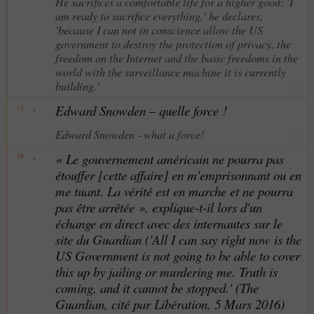
He sacrifices a comfortable life for a higher good: 'I
am ready to sacrifice everything,' he declares,
'because I can not in conscience allow the US
government to destroy the protection of privacy, the
freedom on the Internet and the basic freedoms in the
world with the surveillance machine it is currently
building.'
☆
·
Edward Snowden – quelle force !
13
Edward Snowden - what a force!
☆
·
« Le gouvernement américain ne pourra pas
14
étouffer [cette affaire] en m'emprisonnant ou en
me tuant. La vérité est en marche et ne pourra
pas être arrêtée », explique-t-il lors d'un
échange en direct avec des internautes sur le
site du Guardian ('All I can say right now is the
US Government is not going to be able to cover
this up by jailing or murdering me. Truth is
coming, and it cannot be stopped.' (The
Guardian, cité par Libération, 5 Mars 2016)