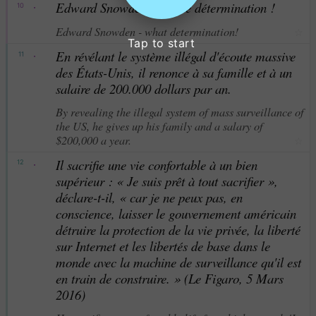
·
Edward Snowden – quelle détermination !
10
Edward Snowden - what determination!
☆
Tap to start
·
En révélant le système illégal d'écoute massive
11
des États-Unis, il renonce à sa famille et à un
salaire de 200.000 dollars par an.
By revealing the illegal system of mass surveillance of
the US, he gives up his family and a salary of
$200,000 a year.
☆
·
Il sacrifie une vie confortable à un bien
12
supérieur : « Je suis prêt à tout sacrifier »,
déclare-t-il, « car je ne peux pas, en
conscience, laisser le gouvernement américain
détruire la protection de la vie privée, la liberté
sur Internet et les libertés de base dans le
monde avec la machine de surveillance qu'il est
en train de construire. » (Le Figaro, 5 Mars
2016)