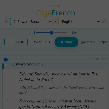
← Home
Giga
French
‹
›
🔗
S
1.0×
i
1 / 30
▶ Play
Continuous
GigaFrench007.mp3
0:00
2:45
Edward Snowden
7
☆
·
Edward Snowden recevra-t-il un jour le Prix
1
Nobel de la Paix ?
Will Edward Snowden win the Nobel Peace Prize one
day?
☆
·
Son coup de génie le vaudrait bien: dévoiler
2
que la National Security Agency (NSA)